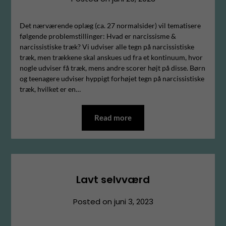
Det nærværende oplæg (ca. 27 normalsider) vil tematisere
følgende problemstillinger: Hvad er narcissisme &
narcissistiske træk? Vi udviser alle tegn på narcissistiske
træk, men trækkene skal anskues ud fra et kontinuum, hvor
nogle udviser få træk, mens andre scorer højt på disse. Børn
og teenagere udviser hyppigt forhøjet tegn på narcissistiske
træk, hvilket er en…
Read more
Lavt selvværd
Posted on
juni 3, 2023