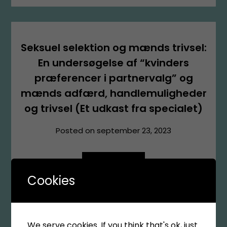
Seksuel selektion og mænds trivsel:
En undersøgelse af “kvinders
præferencer i partnervalg” og
mænds adfærd, handlemuligheder
og trivsel (Et udkast fra specialet)
Posted on
september 23, 2023
Read more
Cookies
We serve cookies. If you think that's ok, just
Før du dømmer andre